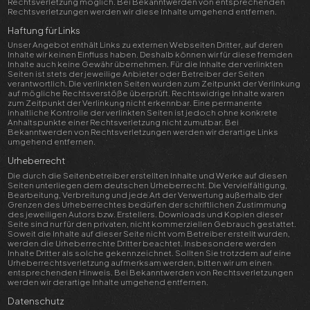
Rechtsverletzung möglich. Bei Bekanntwerden von entsprechenden
Rechtsverletzungen werden wir diese Inhalte umgehend entfernen.
Haftung für Links
Unser Angebot enthält Links zu externen Webseiten Dritter, auf deren
Inhalte wir keinen Einfluss haben. Deshalb können wir für diese fremden
Inhalte auch keine Gewähr übernehmen. Für die Inhalte der verlinkten
Seiten ist stets der jeweilige Anbieter oder Betreiber der Seiten
verantwortlich. Die verlinkten Seiten wurden zum Zeitpunkt der Verlinkung
auf mögliche Rechtsverstöße überprüft. Rechtswidrige Inhalte waren
zum Zeitpunkt der Verlinkung nicht erkennbar. Eine permanente
inhaltliche Kontrolle der verlinkten Seiten ist jedoch ohne konkrete
Anhaltspunkte einer Rechtsverletzung nicht zumutbar. Bei
Bekanntwerden von Rechtsverletzungen werden wir derartige Links
umgehend entfernen.
Urheberrecht
Die durch die Seitenbetreiber erstellten Inhalte und Werke auf diesen
Seiten unterliegen dem deutschen Urheberrecht. Die Vervielfältigung,
Bearbeitung, Verbreitung und jede Art der Verwertung außerhalb der
Grenzen des Urheberrechtes bedürfen der schriftlichen Zustimmung
des jeweiligen Autors bzw. Erstellers. Downloads und Kopien dieser
Seite sind nur für den privaten, nicht kommerziellen Gebrauch gestattet.
Soweit die Inhalte auf dieser Seite nicht vom Betreiber erstellt wurden,
werden die Urheberrechte Dritter beachtet. Insbesondere werden
Inhalte Dritter als solche gekennzeichnet. Sollten Sie trotzdem auf eine
Urheberrechtsverletzung aufmerksam werden, bitten wir um einen
entsprechenden Hinweis. Bei Bekanntwerden von Rechtsverletzungen
werden wir derartige Inhalte umgehend entfernen.
Datenschutz