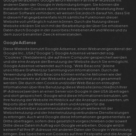
Google verarbeiten. Google wird in keinem Fall Ihre IP-Adresse mit
anderen Daten der Google in Verbindung bringen. Sie können die
Installation der Cookies durch eine entsprechende Einstellung Ihrer
Browser Software verhindern; wir weisen Sie jedoch darauf hin, dass Sie
in diesem Fall gegebenenfalls nicht sämtliche Funktionen dieser
Website voll umfänglich nutzen können. Durch die Nutzung dieser
Website erklären Sie sich mit der Bearbeitung der über Sie erhobenen
Daten durch Google in der zuvor beschriebenen Art und Weise und zu
dem zuvor benannten Zweck einverstanden.
Google AdSense
Diese Website benutzt Google Adsense, einen Webanzeigendienst der
Google Inc., USA (”Google”). Google Adsense verwendet sog.
”Cookies” (Textdateien), die auf Ihrem Computer gespeichert werden
und die eine Analyse der Benutzung der Website durch Sie ermöglicht.
Google Adsense verwendet auch sog. ”Web Beacons” (kleine
unsichtbare Grafiken) zur Sammlung von Informationen. Durch die
Verwendung des Web Beacons können einfache Aktionen wie der
Besucherverkehr auf der Webseite aufgezeichnet und gesammelt
werden. Die durch den Cookie und/oder Web Beacon erzeugten
Informationen über Ihre Benutzung diese Website (einschließlich Ihrer
IP-Adresse) werden an einen Server von Google in den USA übertragen
und dort gespeichert. Google wird diese Informationen benutzen, um
Ihre Nutzung der Website im Hinblick auf die Anzeigen auszuwerten, um
Reports über die Websiteaktivitäten und Anzeigen für die
Websitebetreiber zusammenzustellen und um weitere mit der
Websitenutzung und der Internetnutzung verbundene Dienstleistungen
zu erbringen. Auch wird Google diese Informationen gegebenenfalls an
Dritte übertragen, sofern dies gesetzlich vorgeschrieben oder soweit
Dritte diese Daten im Auftrag von Google verarbeiten. Google wird in
keinem Fall Ihre IP-Adresse mit anderen Daten der Google in Verbindung
bringen. Das Speichern von Cookies auf Ihrer Festplatte und die Anzeige