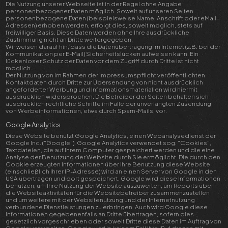
Die Nutzung unserer Webseite ist in der Regel ohne Angabe
personenbezogener Daten möglich. Soweit auf unseren Seiten
personenbezogene Daten (beispielsweise Name, Anschrift oder eMail-
Adressen) erhoben werden, erfolgt dies, soweit möglich, stets auf
freiwilliger Basis. Diese Daten werden ohne Ihre ausdrückliche
Zustimmung nicht an Dritte weitergegeben.
Wir weisen darauf hin, dass die Datenübertragung im Internet (z.B. bei der
Kommunikation per E-Mail) Sicherheitslücken aufweisen kann. Ein
lückenloser Schutz der Daten vor dem Zugriff durch Dritte ist nicht
möglich.
Der Nutzung von im Rahmen der Impressumspflicht veröffentlichten
Kontaktdaten durch Dritte zur Übersendung von nicht ausdrücklich
angeforderter Werbung und Informationsmaterialien wird hiermit
ausdrücklich widersprochen. Die Betreiber der Seiten behalten sich
ausdrücklich rechtliche Schritte im Falle der unverlangten Zusendung
von Werbeinformationen, etwa durch Spam-Mails, vor.
Google Analytics
Diese Website benutzt Google Analytics, einen Webanalysedienst der
Google Inc. (”Google”). Google Analytics verwendet sog. ”Cookies”,
Textdateien, die auf Ihrem Computer gespeichert werden und die eine
Analyse der Benutzung der Website durch Sie ermöglicht. Die durch den
Cookie erzeugten Informationen über Ihre Benutzung diese Website
(einschließlich Ihrer IP-Adresse) wird an einen Server von Google in den
USA übertragen und dort gespeichert. Google wird diese Informationen
benutzen, um Ihre Nutzung der Website auszuwerten, um Reports über
die Websiteaktivitäten für die Websitebetreiber zusammenzustellen
und um weitere mit der Websitenutzung und der Internetnutzung
verbundene Dienstleistungen zu erbringen. Auch wird Google diese
Informationen gegebenenfalls an Dritte übertragen, sofern dies
gesetzlich vorgeschrieben oder soweit Dritte diese Daten im Auftrag von