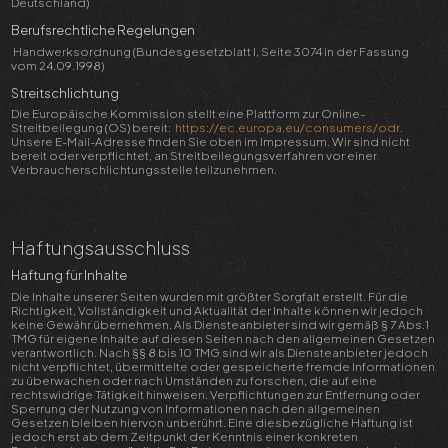
Deutschland)
Berufsrechtliche Regelungen
Handwerksordnung (Bundesgesetzblatt I, Seite 3074 in der Fassung
vom 24.09.1998)
Streitschlichtung
Die Europäische Kommission stellt eine Plattform zur Online-
Streitbeilegung (OS) bereit:
https://ec.europa.eu/consumers/odr
.
Unsere E-Mail-Adresse finden Sie oben im Impressum. Wir sind nicht
bereit oder verpflichtet, an Streitbeilegungsverfahren vor einer
Verbraucherschlichtungsstelle teilzunehmen.
Haftungsausschluss
Haftung für Inhalte
Die Inhalte unserer Seiten wurden mit größter Sorgfalt erstellt. Für die
Richtigkeit, Vollständigkeit und Aktualität der Inhalte können wir jedoch
keine Gewähr übernehmen. Als Diensteanbieter sind wir gemäß § 7 Abs.1
TMG für eigene Inhalte auf diesen Seiten nach den allgemeinen Gesetzen
verantwortlich. Nach §§ 8 bis 10 TMG sind wir als Diensteanbieter jedoch
nicht verpflichtet, übermittelte oder gespeicherte fremde Informationen
zu überwachen oder nach Umständen zu forschen, die auf eine
rechtswidrige Tätigkeit hinweisen. Verpflichtungen zur Entfernung oder
Sperrung der Nutzung von Informationen nach den allgemeinen
Gesetzen bleiben hiervon unberührt. Eine diesbezügliche Haftung ist
jedoch erst ab dem Zeitpunkt der Kenntnis einer konkreten